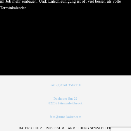
im Job mehr einbauen. Und: Entschleunigung ist oft viel besser, als volle
Terminkalender.
+49 (0)8141 3582710
Dachauer Str. 22
82256 Fürstenfeldbruck
foto@anne-kaiser.com
DATENSCHUTZ
IMPRESSUM
ANMELDUNG NEWSLETTER