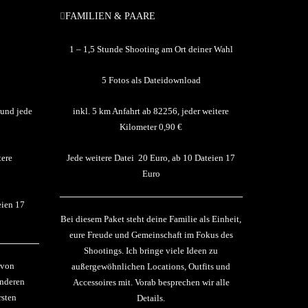
FAMILIEN & PAARE
350 €
1 – 1,5 Stunde Shooting am Ort deiner Wahl
5 Fotos als Dateidownload
 und jede
inkl. 5 km Anfahrt ab 82256, jeder weitere
Kilometer 0,90 €
tere
Jede weitere Datei 20 Euro, ab 10 Dateien 17
Euro
eien 17
Bei diesem Paket steht deine Familie als Einheit,
eure Freude und Gemeinschaft im Fokus des
Shootings. Ich bringe viele Ideen zu
 von
außergewöhnlichen Locations, Outfits und
onderen
Accessoires mit. Vorab besprechen wir alle
rsten
Details.