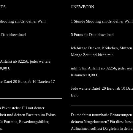
ITS
NEWBORN
370 €
Shooting am Ort deiner Wahl
1 Stunde Shooting am Ort deiner Wahl
ls Dateidownload
5 Fotos als Dateidownload
Ich bringe Decken, Körbchen, Mützen
Menge Zeit und Ideen mit.
 Anfahrt ab 82256, jeder weitere
 0,90 €
inkl. 5 km Anfahrt ab 82256, jeder wei
Kilometer 0,90 €
re Datei 20 Euro, ab 10 Dateien 17
Jede weitere Datei 20 Euro, ab 10 Dat
Euro
 Paket stehst DU mit deiner
keit und deinen Facetten im Fokus.
Du möchtest traumhafte Erinnerungen
ür Portraits, Bewerbungsbilder,
deinem Neugeborenen? Für diese bes
s.
Aufnahmen solltest Du gleich in den e