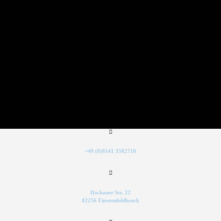
+49 (0)8141 3582710
Dachauer Str. 22
82256 Fürstenfeldbruck