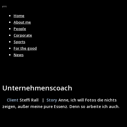
Toggle
navigation
Home
About me
People
Corporate
Sports
For the good
News
Unternehmenscoach
Client
Steffi Rall |
Story
Anne, ich will Fotos die nichts
zeigen, außer meine pure Essenz. Denn so arbeite ich auch.