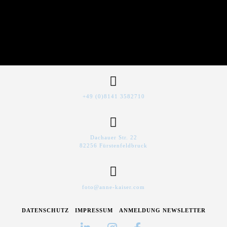
+49 (0)8141 3582710
Dachauer Str. 22
82256 Fürstenfeldbruck
foto@anne-kaiser.com
DATENSCHUTZ
IMPRESSUM
ANMELDUNG NEWSLETTER