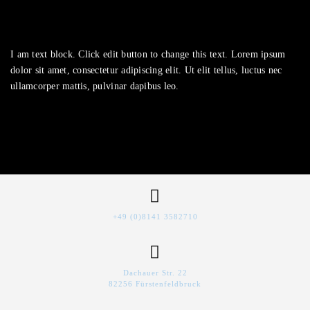
I am text block. Click edit button to change this text. Lorem ipsum
dolor sit amet, consectetur adipiscing elit. Ut elit tellus, luctus nec
ullamcorper mattis, pulvinar dapibus leo.
+49 (0)8141 3582710
Dachauer Str. 22
82256 Fürstenfeldbruck