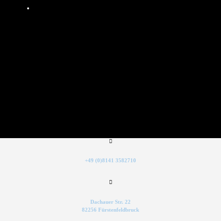
+49 (0)8141 3582710
Dachauer Str. 22
82256 Fürstenfeldbruck