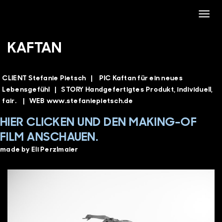
Toggle
KAFTAN
CLIENT
Stefanie Pietsch |
PIC
Kaftan für ein neues
Lebensgefühl |
STORY
Handgefertigtes Produkt, individuell,
fair. |
WEB
www.stefaniepietsch.de
HIER CLICKEN UND DEN MAKING-OF
FILM ANSCHAUEN.
made by Eli Perzlmaier