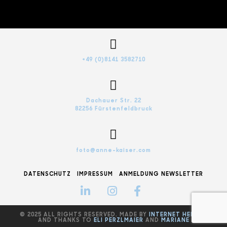
+49 (0)8141 3582710
Dachauer Str. 22
82256 Fürstenfeldbruck
foto@anne-kaiser.com
DATENSCHUTZ
IMPRESSUM
ANMELDUNG NEWSLETTER
© 2025 ALL RIGHTS RESERVED. MADE BY
INTERNET HEROES
AND THANKS TO
ELI PERZLMAIER
AND
MARIANE