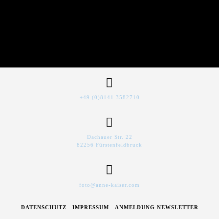
+49 (0)8141 3582710
Dachauer Str. 22
82256 Fürstenfeldbruck
foto@anne-kaiser.com
DATENSCHUTZ
IMPRESSUM
ANMELDUNG NEWSLETTER