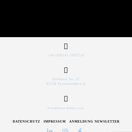
+49 (0)8141 3582710
Dachauer Str. 22
82256 Fürstenfeldbruck
foto@anne-kaiser.com
DATENSCHUTZ
IMPRESSUM
ANMELDUNG NEWSLETTER